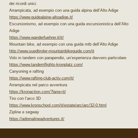
dei ricordi unici.
Arrampicata, ad esempio con una guida alpina dell’Alto Adige
https://www.guidealpine-altoadige.it/
Escursionismo, ad esempio con una guida escursionistica dell’Alto
Adige
https://www.wanderfuehrer.it/it/
Mountain bike, ad esempio con una guida mtb dell’Alto Adige
http://www.suedtiroler-mountainbikeguide.com/it
Volo in tandem con parapendio, un’esperienza davvero particolare
https://www.tandemflights-kronplatz.com/
Canyoning e rafting
https://www.rafting-club-activ.com/it/
Arrampicata nel parco avventura
https://kronaction.com/?lang=it/
Tiro con l’arco 3D
https://www.kronschool.com/it/estate/arc/arc/32-0.html
Zipline e segway
https://adrenalineadventures.it/