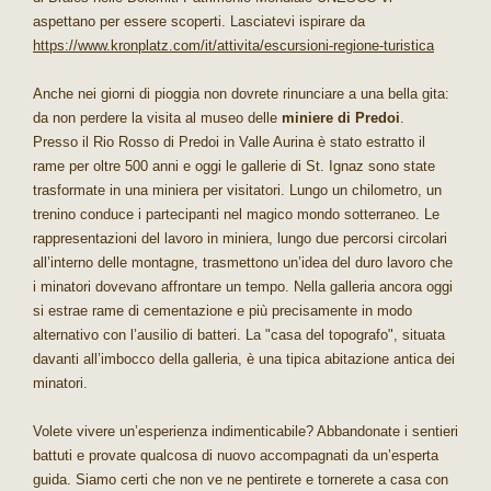
aspettano per essere scoperti. Lasciatevi ispirare da
https://www.kronplatz.com/it/attivita/escursioni-regione-turistica
Anche nei giorni di pioggia non dovrete rinunciare a una bella gita:
da non perdere la visita al museo delle
miniere di Predoi
.
Presso il Rio Rosso di Predoi in Valle Aurina è stato estratto il
rame per oltre 500 anni e oggi le gallerie di St. Ignaz sono state
trasformate in una miniera per visitatori. Lungo un chilometro, un
trenino conduce i partecipanti nel magico mondo sotterraneo. Le
rappresentazioni del lavoro in miniera, lungo due percorsi circolari
all’interno delle montagne, trasmettono un’idea del duro lavoro che
i minatori dovevano affrontare un tempo. Nella galleria ancora oggi
si estrae rame di cementazione e più precisamente in modo
alternativo con l’ausilio di batteri. La "casa del topografo", situata
davanti all’imbocco della galleria, è una tipica abitazione antica dei
minatori.
Volete vivere un’esperienza indimenticabile? Abbandonate i sentieri
battuti e provate qualcosa di nuovo accompagnati da un’esperta
guida. Siamo certi che non ve ne pentirete e tornerete a casa con