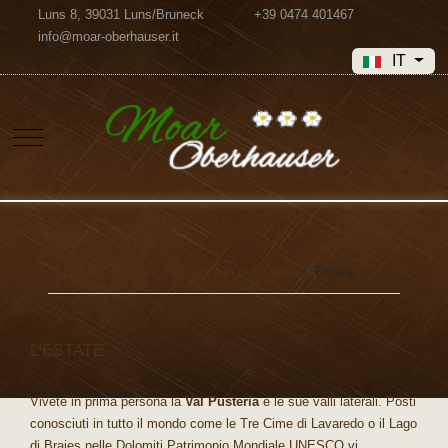
Luns 8, 39031 Luns/Bruneck
+39 0474 401467
info@moar-oberhauser.it
Seleziona la tua
IT
Mobile Menu Toggle
Sei qui:
Home
Vacanze in montagna
Estate
L'ESTATE
Vivete in prima persona la
Val Pusteria
e le sue valli laterali. Posti
conosciuti in tutto il mondo come le Tre Cime di Lavaredo o il Lago
di Braies nelle Dolomiti Patrimonio Mondiale UNESCO vi